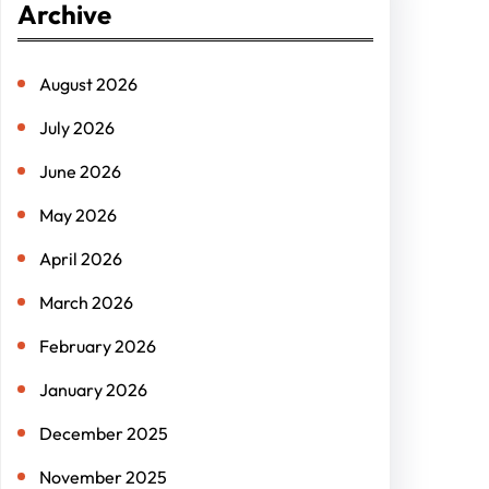
Archive
c
h
August 2026
July 2026
June 2026
May 2026
April 2026
March 2026
February 2026
January 2026
December 2025
November 2025