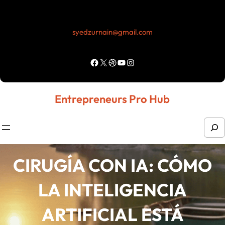
Skip
to
syedzurnain@gmail.com
content
Facebook
X
Dribbble
YouTube
Instagram
Entrepreneurs Pro Hub
S
e
a
CIRUGÍA CON IA: CÓMO
r
LA INTELIGENCIA
c
h
ARTIFICIAL ESTÁ