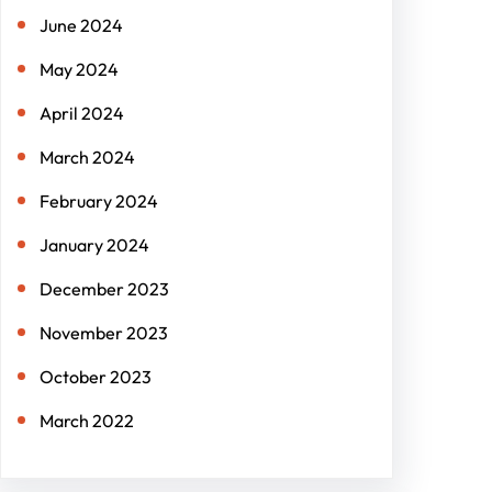
June 2024
May 2024
April 2024
March 2024
February 2024
January 2024
December 2023
November 2023
October 2023
March 2022