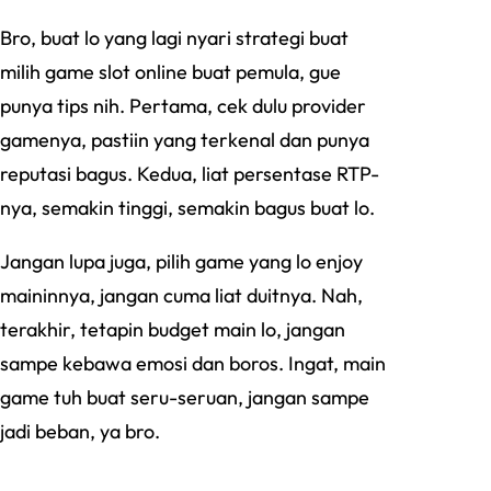
Bro, buat lo yang lagi nyari strategi buat
milih game slot online buat pemula, gue
punya tips nih. Pertama, cek dulu provider
gamenya, pastiin yang terkenal dan punya
reputasi bagus. Kedua, liat persentase RTP-
nya, semakin tinggi, semakin bagus buat lo.
Jangan lupa juga, pilih game yang lo enjoy
maininnya, jangan cuma liat duitnya. Nah,
terakhir, tetapin budget main lo, jangan
sampe kebawa emosi dan boros. Ingat, main
game tuh buat seru-seruan, jangan sampe
jadi beban, ya bro.