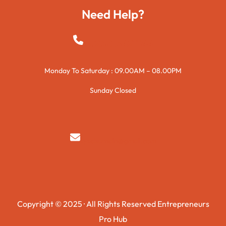
Need Help?
+923015421144
Monday To Saturday : 09.00AM – 08.00PM
Sunday Closed
syedzurnain@gmail.com
Copyright © 2025 · All Rights Reserved Entrepreneurs
Pro Hub