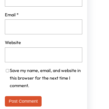
Email
*
Website
Save my name, email, and website in
this browser for the next time I
comment.