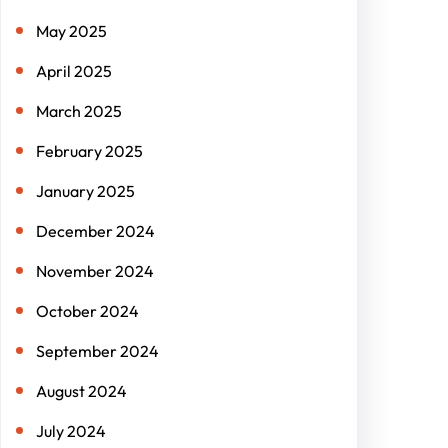
May 2025
April 2025
March 2025
February 2025
January 2025
December 2024
November 2024
October 2024
September 2024
August 2024
July 2024