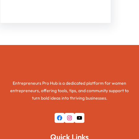
Facebook
Twitter
Instagram
LinkedIn
Pinterest
Vimeo
Tumblr
Entrepreneurs Pro Hub
Entrepreneurs Pro Hub is a dedicated platform for women
entrepreneurs, offering tools, tips, and community support to
turn bold ideas into thriving businesses.
Facebook
Instagram
YouTube
Quick Links